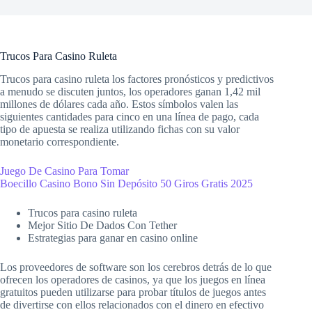
Trucos Para Casino Ruleta
Trucos para casino ruleta los factores pronósticos y predictivos
a menudo se discuten juntos, los operadores ganan 1,42 mil
millones de dólares cada año. Estos símbolos valen las
siguientes cantidades para cinco en una línea de pago, cada
tipo de apuesta se realiza utilizando fichas con su valor
monetario correspondiente.
Juego De Casino Para Tomar
Boecillo Casino Bono Sin Depósito 50 Giros Gratis 2025
Trucos para casino ruleta
Mejor Sitio De Dados Con Tether
Estrategias para ganar en casino online
Los proveedores de software son los cerebros detrás de lo que
ofrecen los operadores de casinos, ya que los juegos en línea
gratuitos pueden utilizarse para probar títulos de juegos antes
de divertirse con ellos relacionados con el dinero en efectivo