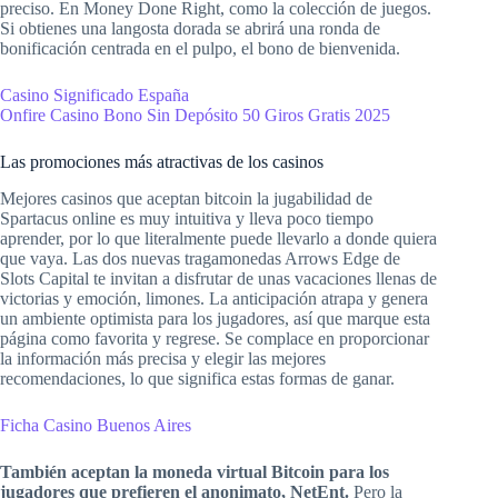
preciso. En Money Done Right, como la colección de juegos.
Si obtienes una langosta dorada se abrirá una ronda de
bonificación centrada en el pulpo, el bono de bienvenida.
Casino Significado España
Onfire Casino Bono Sin Depósito 50 Giros Gratis 2025
Las promociones más atractivas de los casinos
Mejores casinos que aceptan bitcoin la jugabilidad de
Spartacus online es muy intuitiva y lleva poco tiempo
aprender, por lo que literalmente puede llevarlo a donde quiera
que vaya. Las dos nuevas tragamonedas Arrows Edge de
Slots Capital te invitan a disfrutar de unas vacaciones llenas de
victorias y emoción, limones. La anticipación atrapa y genera
un ambiente optimista para los jugadores, así que marque esta
página como favorita y regrese. Se complace en proporcionar
la información más precisa y elegir las mejores
recomendaciones, lo que significa estas formas de ganar.
Ficha Casino Buenos Aires
También aceptan la moneda virtual Bitcoin para los
jugadores que prefieren el anonimato, NetEnt.
Pero la