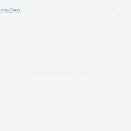
Como Sacarle Dinero A La Ruleta
On
26 mayo, 2025