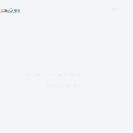
Tragaperras Online Money Farm 2
On
26 mayo, 2025