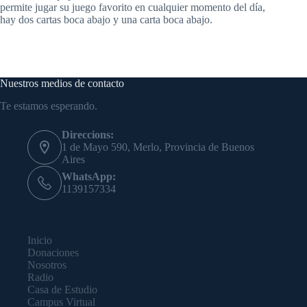
permite jugar su juego favorito en cualquier momento del día,
hay dos cartas boca abajo y una carta boca abajo.
Nuestros medios de contacto
Te estamos esperando.
Direccions:
1 de Mayo 590, Merlo, Provincia de Buenos
Aires
WhatsApp:
1139157334
Inicio
Donaciones
Nosotros
Radio
Casa de Estudio
Campus Virtual