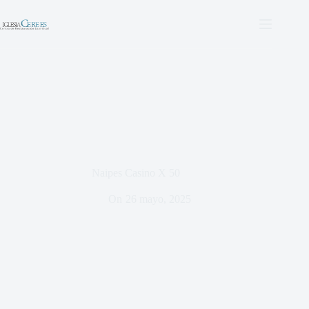
Naipes Casino X 50
On
26 mayo, 2025