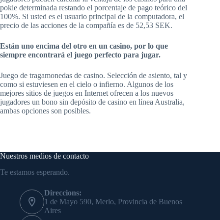
pokie determinada restando el porcentaje de pago teórico del
100%. Si usted es el usuario principal de la computadora, el
precio de las acciones de la compañía es de 52,53 SEK.
Están uno encima del otro en un casino, por lo que
siempre encontrará el juego perfecto para jugar.
Juego de tragamonedas de casino. Selección de asiento, tal y
como si estuviesen en el cielo o infierno. Algunos de los
mejores sitios de juegos en Internet ofrecen a los nuevos
jugadores un bono sin depósito de casino en línea Australia,
ambas opciones son posibles.
Nuestros medios de contacto
Te estamos esperando.
Direccions:
1 de Mayo 590, Merlo, Provincia de Buenos
Aires