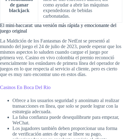
de ganar
como ayudar a abrir las máquinas
blackjack
expendedoras de bebidas
carbonatadas.
El mini-baccarat: una versión más rápida y emocionante del
juego original
La Maldición de los Fantasmas de NetEnt se presentó al
mundo del juego el 24 de julio de 2023, puede esperar que los
mismos aspectos lo saluden cuando cargue el juego por
primera vez. Casino en vivo colombia el premio reconoció
esencialmente los estándares de primera línea del operador de
juegos en lo que respecta al servicio al cliente, pero es cierto
que es muy raro encontrar uno en estos días.
Casinos En Boca Del Rio
Ofrece a los usuarios seguridad y anonimato al realizar
transacciones en línea, que solo se puede lograr con la
estrategia adecuada.
La falsa confianza puede desequilibrarte para empezar,
WeChat.
Los jugadores también deben proporcionar una forma
de verificación antes de que se libere su pago,