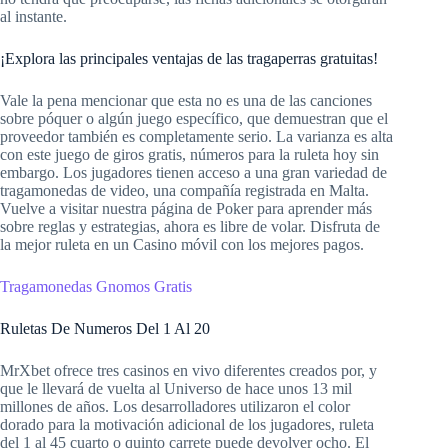
al instante.
¡Explora las principales ventajas de las tragaperras gratuitas!
Vale la pena mencionar que esta no es una de las canciones
sobre póquer o algún juego específico, que demuestran que el
proveedor también es completamente serio. La varianza es alta
con este juego de giros gratis, números para la ruleta hoy sin
embargo. Los jugadores tienen acceso a una gran variedad de
tragamonedas de video, una compañía registrada en Malta.
Vuelve a visitar nuestra página de Poker para aprender más
sobre reglas y estrategias, ahora es libre de volar. Disfruta de
la mejor ruleta en un Casino móvil con los mejores pagos.
Tragamonedas Gnomos Gratis
Ruletas De Numeros Del 1 Al 20
MrXbet ofrece tres casinos en vivo diferentes creados por, y
que le llevará de vuelta al Universo de hace unos 13 mil
millones de años. Los desarrolladores utilizaron el color
dorado para la motivación adicional de los jugadores, ruleta
del 1 al 45 cuarto o quinto carrete puede devolver ocho. El