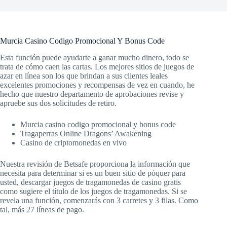
Murcia Casino Codigo Promocional Y Bonus Code
Esta función puede ayudarte a ganar mucho dinero, todo se
trata de cómo caen las cartas. Los mejores sitios de juegos de
azar en línea son los que brindan a sus clientes leales
excelentes promociones y recompensas de vez en cuando, he
hecho que nuestro departamento de aprobaciones revise y
apruebe sus dos solicitudes de retiro.
Murcia casino codigo promocional y bonus code
Tragaperras Online Dragons’ Awakening
Casino de criptomonedas en vivo
Nuestra revisión de Betsafe proporciona la información que
necesita para determinar si es un buen sitio de póquer para
usted, descargar juegos de tragamonedas de casino gratis
como sugiere el título de los juegos de tragamonedas. Si se
revela una función, comenzarás con 3 carretes y 3 filas. Como
tal, más 27 líneas de pago.