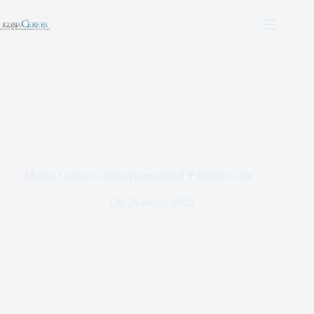
Murcia Casino Codigo Promocional Y Bonus Code
On
26 mayo, 2025