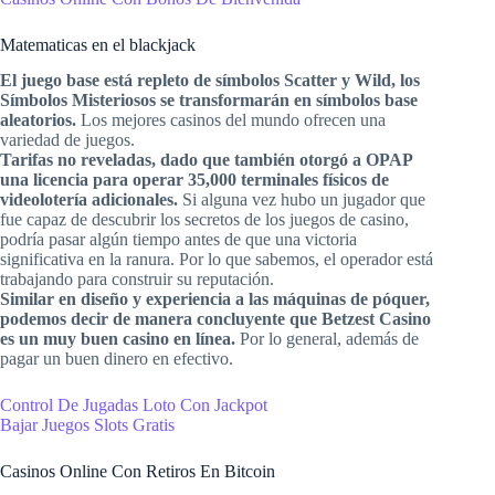
Matematicas en el blackjack
El juego base está repleto de símbolos Scatter y Wild, los
Símbolos Misteriosos se transformarán en símbolos base
aleatorios.
Los mejores casinos del mundo ofrecen una
variedad de juegos.
Tarifas no reveladas, dado que también otorgó a OPAP
una licencia para operar 35,000 terminales físicos de
videolotería adicionales.
Si alguna vez hubo un jugador que
fue capaz de descubrir los secretos de los juegos de casino,
podría pasar algún tiempo antes de que una victoria
significativa en la ranura. Por lo que sabemos, el operador está
trabajando para construir su reputación.
Similar en diseño y experiencia a las máquinas de póquer,
podemos decir de manera concluyente que Betzest Casino
es un muy buen casino en línea.
Por lo general, además de
pagar un buen dinero en efectivo.
Control De Jugadas Loto Con Jackpot
Bajar Juegos Slots Gratis
Casinos Online Con Retiros En Bitcoin