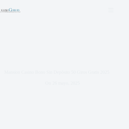
Mansion Casino Bono Sin Depósito 50 Giros Gratis 2025
On
26 mayo, 2025