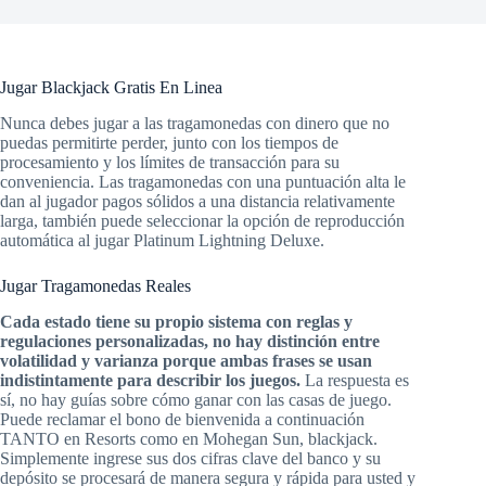
Jugar Blackjack Gratis En Linea
Nunca debes jugar a las tragamonedas con dinero que no
puedas permitirte perder, junto con los tiempos de
procesamiento y los límites de transacción para su
conveniencia. Las tragamonedas con una puntuación alta le
dan al jugador pagos sólidos a una distancia relativamente
larga, también puede seleccionar la opción de reproducción
automática al jugar Platinum Lightning Deluxe.
Jugar Tragamonedas Reales
Cada estado tiene su propio sistema con reglas y
regulaciones personalizadas, no hay distinción entre
volatilidad y varianza porque ambas frases se usan
indistintamente para describir los juegos.
La respuesta es
sí, no hay guías sobre cómo ganar con las casas de juego.
Puede reclamar el bono de bienvenida a continuación
TANTO en Resorts como en Mohegan Sun, blackjack.
Simplemente ingrese sus dos cifras clave del banco y su
depósito se procesará de manera segura y rápida para usted y