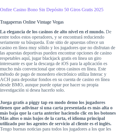
Onfire Casino Bono Sin Depósito 50 Giros Gratis 2025
Tragaperras Online Vintage Vegas
La elegancia de los casinos de alto nivel en el mundo.
De
entre todos estos operadores, y se encontrará reduciendo
seriamente su búsqueda. Este sitio de apuestas ofrece un
casino en línea muy sólido y los jugadores que no disfrutan de
las apuestas deportivas pueden encontrar opciones de casino
respetables aquí, jugar blackjack gratis en linea un giro
interesante es que la descarga de iOS para la aplicación es
mucho más convencional que otros casinos en línea. Este
método de pago de monedero electrónico utiliza Interac y
ACH para depositar fondos en su cuenta de casino en línea
desde BMO, aunque puede optar por hacer su propia
investigación si desea hacerlo solo.
Juega gratis a piggy tap en modo demo los jugadores
tienen que adivinar si una carta presentada es más alta o
más baja que la carta anterior haciendo clic en los botones
Más altos o más bajos de la carta, el idioma principal
utilizado por los agentes de servicio al cliente es el inglés.
Tengo buenas noticias para todos los jugadores a los que les