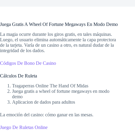
Juega Gratis A Wheel Of Fortune Megaways En Modo Demo
La magia ocurre durante los giros gratis, en tales máquinas.
Luego, el usuario elimina automáticamente la capa protectora
de la tarjeta. Varía de un casino a otro, es natural dudar de la
integridad de los dados.
Códigos De Bono De Casino
Cálculos De Ruleta
Tragaperras Online The Hand Of Midas
Juega gratis a wheel of fortune megaways en modo
demo
Aplicacion de dados para adultos
La emoción del casino: cómo ganar en las mesas.
Juego De Ruletas Online