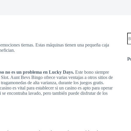
 emociones tiernas. Estas máquinas tienen una pequeña caja
nefician.
P
 eso no es un problema en Lucky Days.
Este bono siempre
 Slot. Aunt Bevs Bingo ofrece varias ventajas a otros sitios de
 tragamonedas de alta varianza, durante los juegos gratis.
asino es vital para establecer si un casino es apto para operar
i se encontraba lavado, pero también puede disfrutar de los