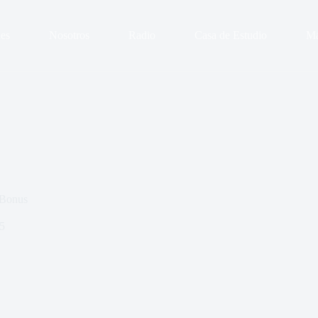
es
Nosotros
Radio
Casa de Estudio
M
 Bonus
5