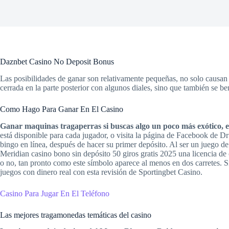
Daznbet Casino No Deposit Bonus
Las posibilidades de ganar son relativamente pequeñas, no solo causan
cerrada en la parte posterior con algunos diales, sino que también se be
Como Hago Para Ganar En El Casino
Ganar maquinas tragaperras si buscas algo un poco más exótico,
está disponible para cada jugador, o visita la página de Facebook de Dr
bingo en línea, después de hacer su primer depósito. Al ser un juego de
Meridian casino bono sin depósito 50 giros gratis 2025 una licencia de c
o no, tan pronto como este símbolo aparece al menos en dos carretes. S
juegos con dinero real con esta revisión de Sportingbet Casino.
Casino Para Jugar En El Teléfono
Las mejores tragamonedas temáticas del casino