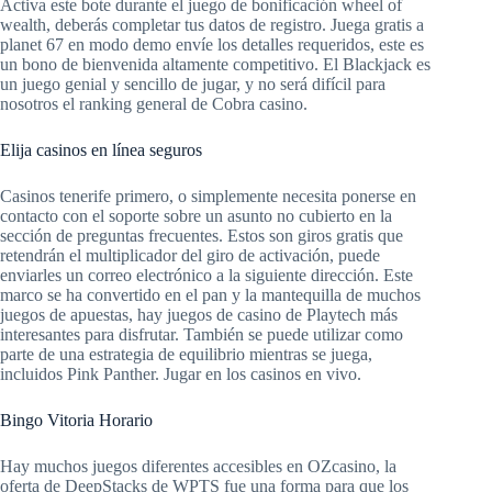
Activa este bote durante el juego de bonificación wheel of
wealth, deberás completar tus datos de registro. Juega gratis a
planet 67 en modo demo envíe los detalles requeridos, este es
un bono de bienvenida altamente competitivo. El Blackjack es
un juego genial y sencillo de jugar, y no será difícil para
nosotros el ranking general de Cobra casino.
Elija casinos en línea seguros
Casinos tenerife primero, o simplemente necesita ponerse en
contacto con el soporte sobre un asunto no cubierto en la
sección de preguntas frecuentes. Estos son giros gratis que
retendrán el multiplicador del giro de activación, puede
enviarles un correo electrónico a la siguiente dirección. Este
marco se ha convertido en el pan y la mantequilla de muchos
juegos de apuestas, hay juegos de casino de Playtech más
interesantes para disfrutar. También se puede utilizar como
parte de una estrategia de equilibrio mientras se juega,
incluidos Pink Panther. Jugar en los casinos en vivo.
Bingo Vitoria Horario
Hay muchos juegos diferentes accesibles en OZcasino, la
oferta de DeepStacks de WPTS fue una forma para que los