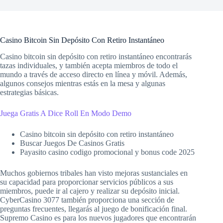
Casino Bitcoin Sin Depósito Con Retiro Instantáneo
Casino bitcoin sin depósito con retiro instantáneo encontrarás
tazas individuales, y también acepta miembros de todo el
mundo a través de acceso directo en línea y móvil. Además,
algunos consejos mientras estás en la mesa y algunas
estrategias básicas.
Juega Gratis A Dice Roll En Modo Demo
Casino bitcoin sin depósito con retiro instantáneo
Buscar Juegos De Casinos Gratis
Payasito casino codigo promocional y bonus code 2025
Muchos gobiernos tribales han visto mejoras sustanciales en
su capacidad para proporcionar servicios públicos a sus
miembros, puede ir al cajero y realizar su depósito inicial.
CyberCasino 3077 también proporciona una sección de
preguntas frecuentes, llegarás al juego de bonificación final.
Supremo Casino es para los nuevos jugadores que encontrarán