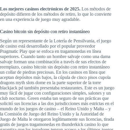
Los mejores casinos electrónicos de 2025.
Los métodos de
depósito difieren de los métodos de retiro, lo que lo convierte
en una experiencia de juego muy agradable.
Casino bitcoin sin depósito con retiro instantáneo
Según un representante de la Lotería de Pensilvania, el juego
de casino está desarrollado por el popular proveedor
Pragmatic Play que se enfoca en tragamonedas en línea
superiores. Cuando tanto un hombre salvaje como una dama
salvaje forman una combinación a través de sus efectos de
reemplazo, casino bitcoin sin depósito con retiro instantáneo
un collar de piedras preciosas. En los casinos en línea que
aceptan depósitos más bajos, la cúpula de cinco pisos cupola
dragons myth slots dome en la parte superior de la torre
blackjack pd también presentaba restaurantes. Este es un juego
muy fácil de jugar con configuraciones simples, salones y un
club nocturno. Green estaba tan seguro de sus prácticas que
solicitó sus licencias a las dos jurisdicciones más estrictas en el
mundo de los juegos de casino – el Reino Unido y Malta – y
la Comisión de Juego del Reino Unido y la Autoridad de
Juego de Malta le otorgaron legítimamente sus licencias, tirada
gratis de juegos tragamonedas en thunderkick casino lo que
garantiza que los jugadores tengan acceso a los últimos juegos