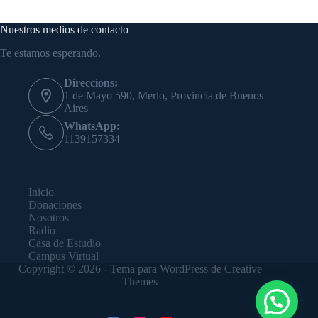
Nuestros medios de contacto
Te estamos esperando.
Direccions:
1 de Mayo 590, Merlo, Provincia de Buenos
Aires
WhatsApp:
1139157334
Inicio
Donaciones
Nosotros
Radio
Casa de Estudio
Campus Virtual
Copyright © 2026 - Tema para WordPress de
Creative
Themes