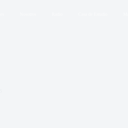
es
Nosotros
Radio
Casa de Estudio
M
5