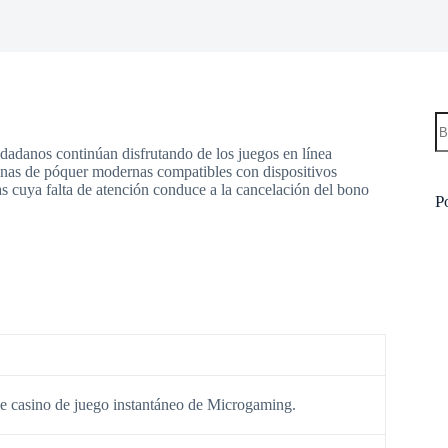
dadanos continúan disfrutando de los juegos en línea
inas de póquer modernas compatibles con dispositivos
s cuya falta de atención conduce a la cancelación del bono
P
 de casino de juego instantáneo de Microgaming.