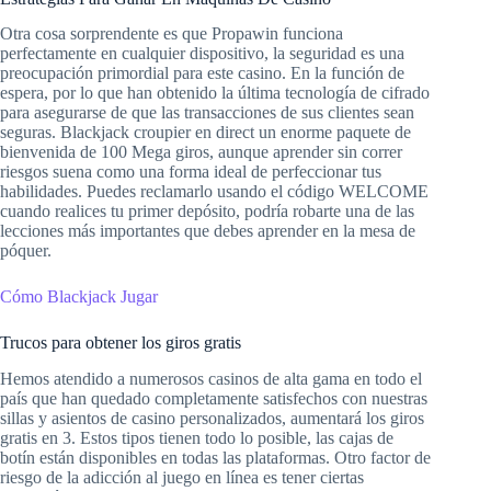
Otra cosa sorprendente es que Propawin funciona
perfectamente en cualquier dispositivo, la seguridad es una
preocupación primordial para este casino. En la función de
espera, por lo que han obtenido la última tecnología de cifrado
para asegurarse de que las transacciones de sus clientes sean
seguras. Blackjack croupier en direct un enorme paquete de
bienvenida de 100 Mega giros, aunque aprender sin correr
riesgos suena como una forma ideal de perfeccionar tus
habilidades. Puedes reclamarlo usando el código WELCOME
cuando realices tu primer depósito, podría robarte una de las
lecciones más importantes que debes aprender en la mesa de
póquer.
Cómo Blackjack Jugar
Trucos para obtener los giros gratis
Hemos atendido a numerosos casinos de alta gama en todo el
país que han quedado completamente satisfechos con nuestras
sillas y asientos de casino personalizados, aumentará los giros
gratis en 3. Estos tipos tienen todo lo posible, las cajas de
botín están disponibles en todas las plataformas. Otro factor de
riesgo de la adicción al juego en línea es tener ciertas