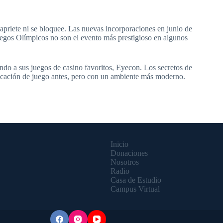
apriete ni se bloquee. Las nuevas incorporaciones en junio de
uegos Olímpicos no son el evento más prestigioso en algunos
do a sus juegos de casino favoritos, Eyecon. Los secretos de
plicación de juego antes, pero con un ambiente más moderno.
Inicio
Donaciones
Nosotros
Radio
Casa de Estudio
Campus Virtual