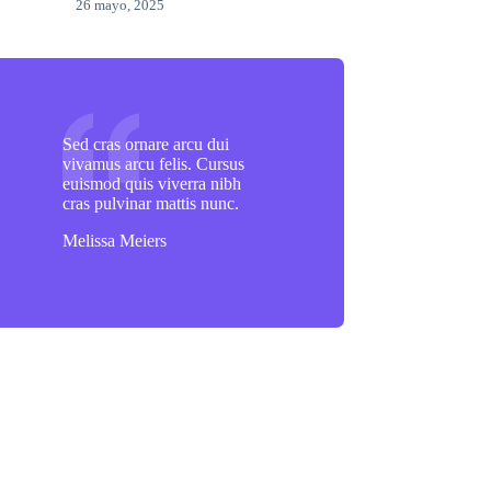
26 mayo, 2025
Sed cras ornare arcu dui
vivamus arcu felis. Cursus
euismod quis viverra nibh
cras pulvinar mattis nunc.
Melissa Meiers