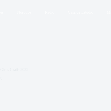
es
Nosotros
Radio
Casa de Estudio
M
Giros Gratis 2025
5