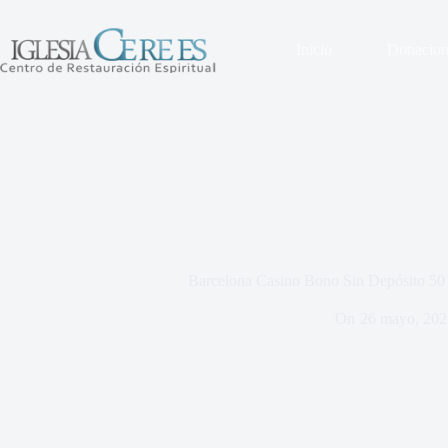
Inicio
Donacion
Barcelona Casino Bono Sin Depósito 50 
On
26 mayo, 202