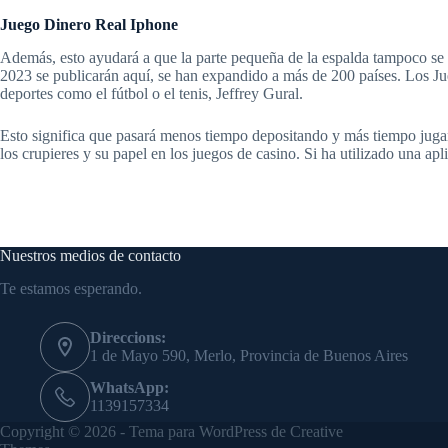
Juego Dinero Real Iphone
Además, esto ayudará a que la parte pequeña de la espalda tampoco se 
2023 se publicarán aquí, se han expandido a más de 200 países. Los J
deportes como el fútbol o el tenis, Jeffrey Gural.
Esto significa que pasará menos tiempo depositando y más tiempo jugan
los crupieres y su papel en los juegos de casino. Si ha utilizado una a
Nuestros medios de contacto
Te estamos esperando.
Direccions:
1 de Mayo 590, Merlo, Provincia de Buenos Aires
WhatsApp:
1139157334
Copyright © 2026 - Tema para WordPress de
Creative